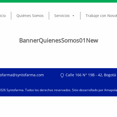
icio
Quiénes Somos
Servicios
Trabaje con Noso
BannerQuienesSomos01New
ofarma@syntofarma.com
Calle 166 N° 19B - 42, Bogotá
2026
Syntofarma
. Todos los derechos reservados. Sitio desarrollado por
Amapola