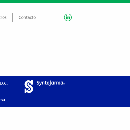
tros
Contacto
 D.C.
zul
.