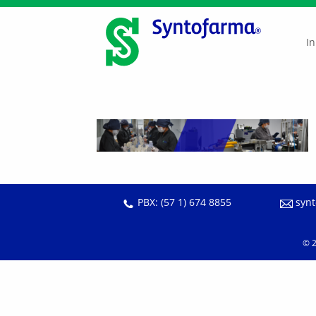
In
PBX: (57 1) 674 8855
synt
© 