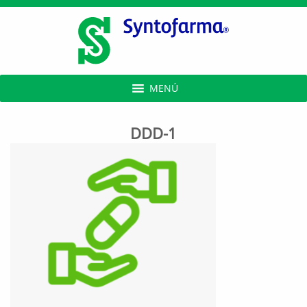
MENÚ
DDD-1